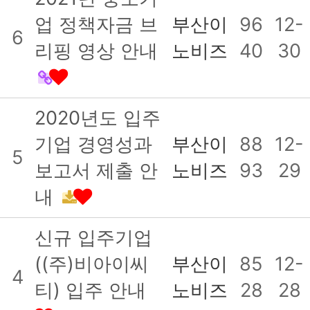
업 정책자금 브
부산이
96
12-
6
리핑 영상 안내
노비즈
40
30
2020년도 입주
기업 경영성과
부산이
88
12-
5
보고서 제출 안
노비즈
93
29
내
신규 입주기업
((주)비아이씨
부산이
85
12-
4
티) 입주 안내
노비즈
28
28