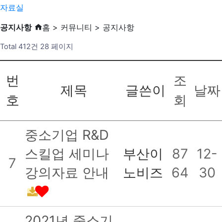
자료실
공지사항
홈 > 커뮤니티 > 공지사항
Total 412건
28 페이지
번
조
제목
글쓴이
날짜
호
회
중소기업 R&D
스킬업 세미나
부산이
87
12-
7
강의자료 안내
노비즈
64
30
2021년 중소기