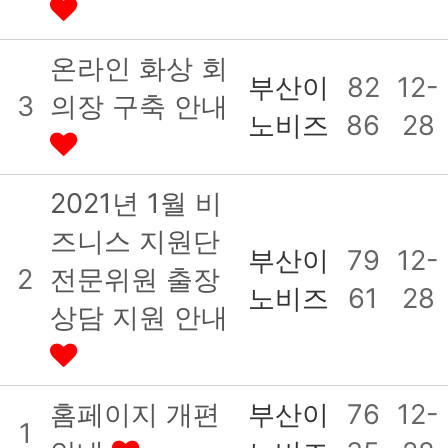
온라인 화상 회
부산이
82
12-
3
의장 구축 안내
노비즈
86
28
2021년 1월 비
즈니스 지원단
부산이
79
12-
2
전문위원 출장
노비즈
61
28
상담 지원 안내
홈페이지 개편
부산이
76
12-
1