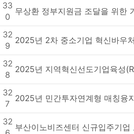
33
무상환 정부지원금 조달을 위한 
0
32
2025년 2차 중소기업 혁신바우
9
32
2025년 지역혁신선도기업육성(R
8
32
2025년 민간투자연계형 매칭융자(
7
32
부산이노비즈센터 신규입주기업 모집
6