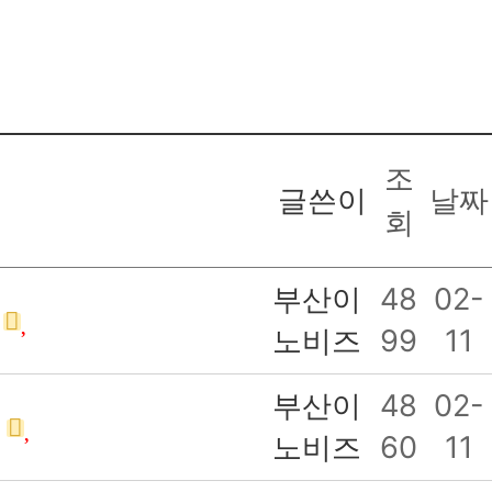
조
글쓴이
날짜
회
부산이
48
02-
노비즈
99
11
부산이
48
02-
고
노비즈
60
11