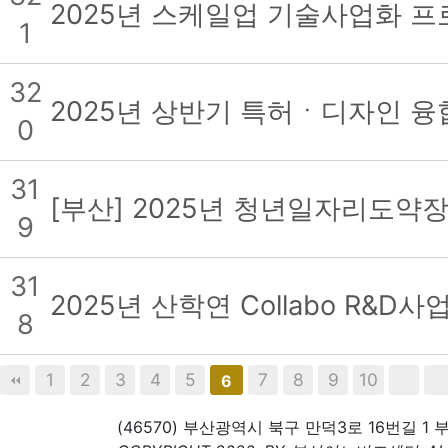
2025년 스케일업 기술사업화 
1
32
2025년 상반기 특허ㆍ디자인 융
0
31
[부산] 2025년 청년일자리도약
9
31
2025년 산학연 Collabo R&
8
1
2
3
4
5
7
8
9
10
6
(46570) 부산광역시 북구 만덕3로 16번길 