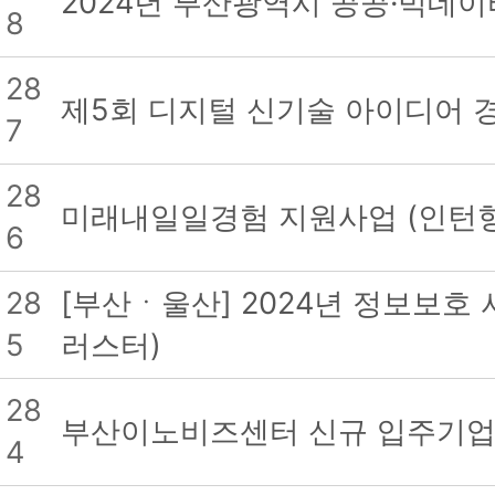
2024년 부산광역시 공공·빅데
8
28
제5회 디지털 신기술 아이디어 
7
28
미래내일일경험 지원사업 (인턴형
6
28
[부산ㆍ울산] 2024년 정보보호
5
러스터)
28
부산이노비즈센터 신규 입주기업 
4